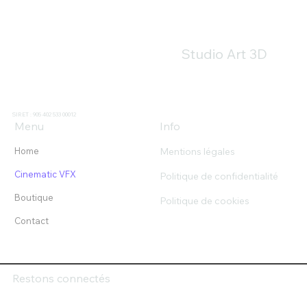
Studio Art 3D
SIRET : 905 402 533 00012
Menu
Info
Mentions légales
Home
Cinematic VFX
Politique de confidentialité
Boutique
Politique de cookies
Contact
Restons connectés