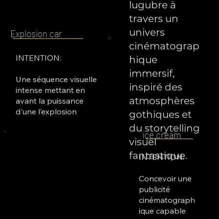
lugubre à
travers un
univers
Explosion car
cinématograp
INTENTION:
hique
immersif,
Une séquence visuelle
inspiré des
intense mettant en
atmosphères
avant la puissance
d'une l’explosion
gothiques et
du storytelling
ice cream
visuel
fantastique.
INTENTION:
Concevoir une
publicité
cinématograph
ique capable