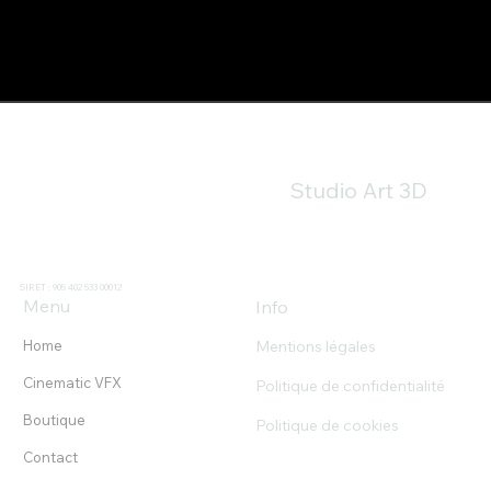
Studio Art 3D
SIRET : 905 402 533 00012
Menu
Info
Mentions légales
Home
Cinematic VFX
Politique de confidentialité
Boutique
Politique de cookies
Contact