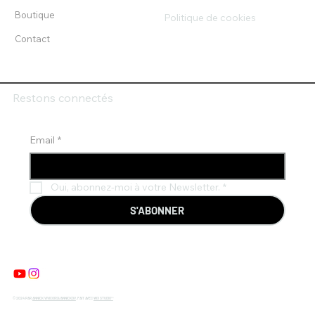
Boutique
Politique de cookies
Contact
Restons connectés
Email
*
Oui, abonnez-moi à votre Newsletter.
*
S'ABONNER
© 2024 PAR
ANNICK VIVICORSI/ANNICKDV
. FAIT AVEC
WIX STUDIO™