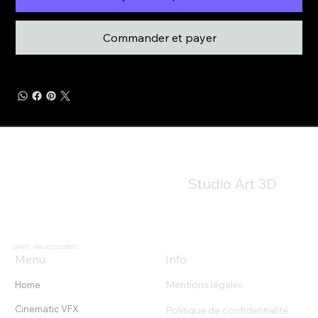
Commander et payer
Studio Art 3D
SIRET : 905 402 533 00012
Menu
Info
Mentions légales
Home
Cinematic VFX
Politique de confidentialité