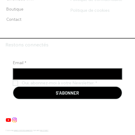
Boutique
Politique de cookies
Contact
Restons connectés
Email
*
Oui, abonnez-moi à votre Newsletter.
*
S'ABONNER
© 2024 PAR
ANNICK VIVICORSI/ANNICKDV
. FAIT AVEC
WIX STUDIO™