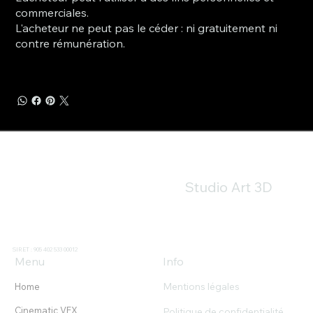
commerciales.
L'acheteur ne peut pas le céder : ni gratuitement ni
contre rémunération.
Studio Art 3D
SIRET : 905 402 533 00012
Menu
Info
Mentions légales
Home
Cinematic VFX
Politique de confidentialité