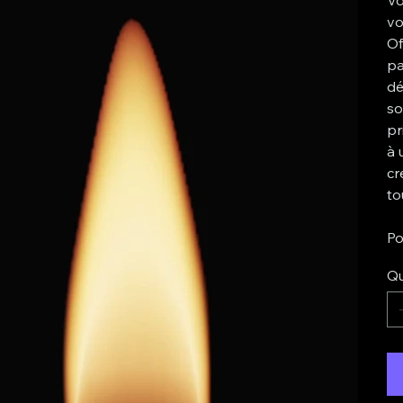
vo
Of
pa
dé
so
pr
à 
cr
to
Po
Qu