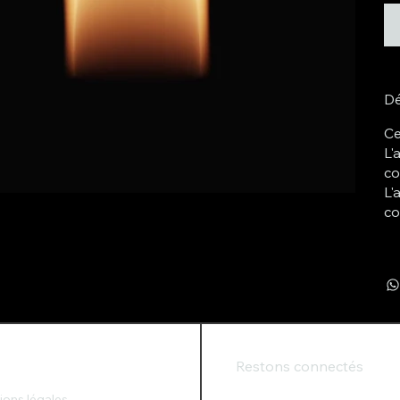
Dé
Ce
L'
co
L'
co
Restons connectés
ions légales