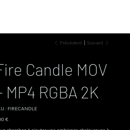
Précédent
Suivant
Fire Candle MOV
+ MP4 RGBA 2K
SKU
U :
FIRECANDLE
FIRECANDLE
00 €
us cherchez à ajouter une ambiance chaleureuse à