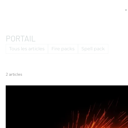
PORTAIL
Tous les articles
Fire packs
Spell pack
2 articles